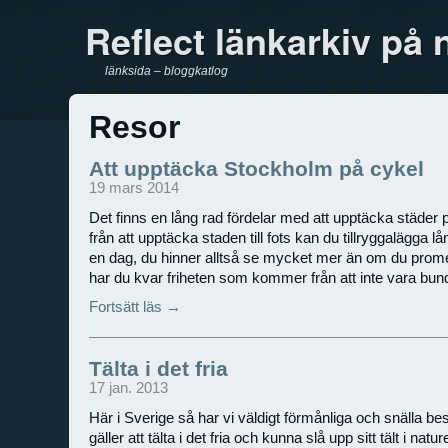
Reflect länkarkiv på 
länksida – bloggkatlog
Resor
Att upptäcka Stockholm på cykel
19 mars 2014
Det finns en lång rad fördelar med att upptäcka städer på
från att upptäcka staden till fots kan du tillryggalägga l
en dag, du hinner alltså se mycket mer än om du prome
har du kvar friheten som kommer från att inte vara bunden t
Fortsätt läs →
Tälta i det fria
17 jan. 2013
Här i Sverige så har vi väldigt förmånliga och snälla b
gäller att tälta i det fria och kunna slå upp sitt tält i na