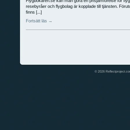
Flygbokaren.se kan man göra en prisjämförelse för flyg oc
resebyråer och flygbolag är kopplade till tjänsten. Förutom
finns [...]
Fortsätt läs →
© 2026 Reflectproject.com