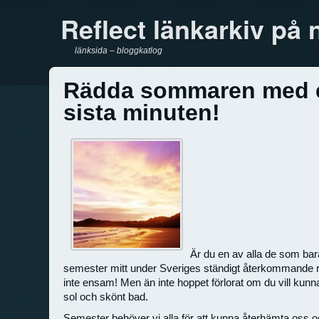
Reflect länkarkiv på 
länksida – bloggkatlog
Rädda sommaren med e
sista minuten!
Är du en av alla de som bar
semester mitt under Sveriges ständigt återkommande 
inte ensam! Men än inte hoppet förlorat om du vill kunna 
sol och skönt bad.
Semester behöver vi alla för att kunna återhämta os