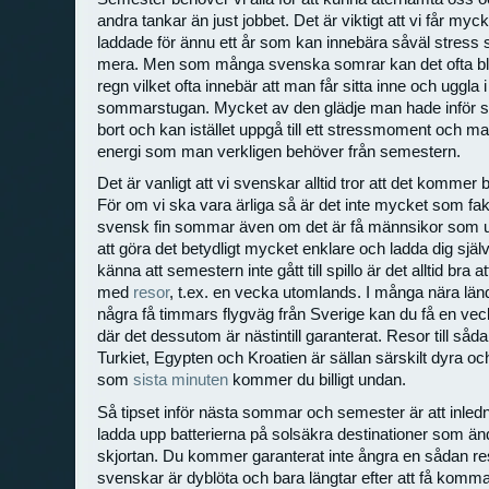
andra tankar än just jobbet. Det är viktigt att vi får myck
laddade för ännu ett år som kan innebära såväl stres
mera. Men som många svenska somrar kan det ofta b
regn vilket ofta innebär att man får sitta inne och uggla 
sommarstugan. Mycket av den glädje man hade inför s
bort och kan istället uppgå till ett stressmoment och man
energi som man verkligen behöver från semestern.
Det är vanligt att vi svenskar alltid tror att det komme
För om vi ska vara ärliga så är det inte mycket som fa
svensk fin sommar även om det är få männsikor som u
att göra det betydligt mycket enklare och ladda dig sjä
känna att semestern inte gått till spillo är det alltid bra 
med
resor
, t.ex. en vecka utomlands. I många nära län
några få timmars flygväg från Sverige kan du få en ve
där det dessutom är nästintill garanterat. Resor till så
Turkiet, Egypten och Kroatien är sällan särskilt dyra o
som
sista minuten
kommer du billigt undan.
Så tipset inför nästa sommar och semester är att inl
ladda upp batterierna på solsäkra destinationer som än
skjortan. Du kommer garanterat inte ångra en sådan res
svenskar är dyblöta och bara längtar efter att få komm