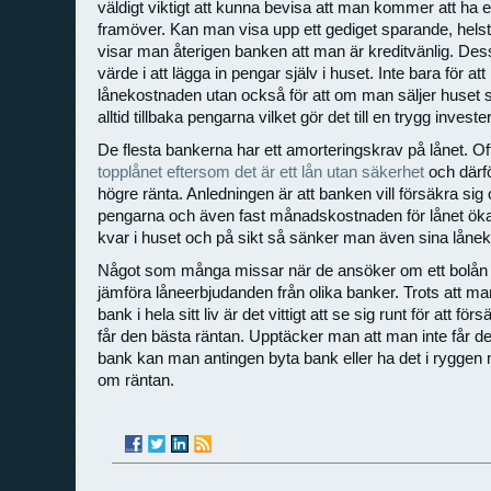
väldigt viktigt att kunna bevisa att man kommer att ha e
framöver. Kan man visa upp ett gediget sparande, helst 
visar man återigen banken att man är kreditvänlig. Dess
värde i att lägga in pengar själv i huset. Inte bara för a
lånekostnaden utan också för att om man säljer huset 
alltid tillbaka pengarna vilket gör det till en trygg investe
De flesta bankerna har ett amorteringskrav på lånet. Of
topplånet eftersom det är ett lån utan säkerhet
och därfö
högre ränta. Anledningen är att banken vill försäkra sig o
pengarna och även fast månadskostnaden för lånet öka
kvar i huset och på sikt så sänker man även sina låne
Något som många missar när de ansöker om ett bolån til
jämföra låneerbjudanden från olika banker. Trots att ma
bank i hela sitt liv är det vittigt att se sig runt för att f
får den bästa räntan. Upptäcker man att man inte får d
bank kan man antingen byta bank eller ha det i ryggen 
om räntan.