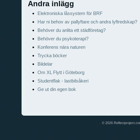
Andra inlägg
Elektroniska låssystem för BRF
Har ni behov av pallyftare och andra lyftredskap?
Behöver du anlita ett städföretag?
Behöver du psykoterapi?
Konferens nära naturen
Trycka böcker
Bildelar
Om XL Flytt i Göteborg
Studentflak - lastbilsåkeri
Ge ut din egen bok
© 2026 Reflectproject.com