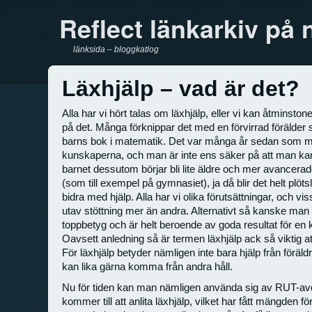
Reflect länkarkiv på 
länksida – bloggkatlog
Läxhjälp – vad är det?
Alla har vi hört talas om läxhjälp, eller vi kan åtminston
på det. Många förknippar det med en förvirrad förälder s
barns bok i matematik. Det var många år sedan som 
kunskaperna, och man är inte ens säker på att man kan
barnet dessutom börjar bli lite äldre och mer avancerad
(som till exempel på gymnasiet), ja då blir det helt plötsli
bidra med hjälp. Alla har vi olika förutsättningar, och v
utav stöttning mer än andra. Alternativt så kanske man 
toppbetyg och är helt beroende av goda resultat för en 
Oavsett anledning så är termen läxhjälp ack så viktig a
För läxhjälp betyder nämligen inte bara hjälp från föräldr
kan lika gärna komma från andra håll.
Nu för tiden kan man nämligen använda sig av RUT-avd
kommer till att anlita läxhjälp, vilket har fått mängden f