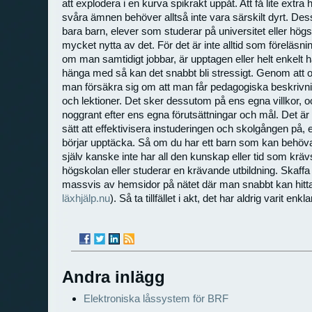
att explodera i en kurva spikrakt uppåt. Att få lite extra h
svåra ämnen behöver alltså inte vara särskilt dyrt. Dess
bara barn, elever som studerar på universitet eller högs
mycket nytta av det. För det är inte alltid som föreläsnin
om man samtidigt jobbar, är upptagen eller helt enkelt har 
hänga med så kan det snabbt bli stressigt. Genom att o
man försäkra sig om att man får pedagogiska beskriv
och lektioner. Det sker dessutom på ens egna villkor, o
noggrant efter ens egna förutsättningar och mål. Det är
sätt att effektivisera instuderingen och skolgången på, et
börjar upptäcka. Så om du har ett barn som kan behöv
själv kanske inte har all den kunskap eller tid som krä
högskolan eller studerar en krävande utbildning. Skaffa 
massvis av hemsidor på nätet där man snabbt kan hitta
läxhjälp.nu
). Så ta tillfället i akt, det har aldrig varit enkla
Andra inlägg
Elektroniska låssystem för BRF