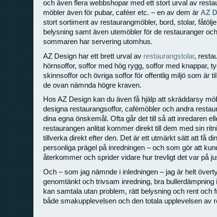
och även flera webbshopar med ett stort urval av rest
möbler även för pubar, caféer etc. – en av dem är
AZ D
stort sortiment av restaurangmöbler, bord, stolar, fåtölje
belysning samt även utemöbler för de restauranger oc
sommaren har servering utomhus.
AZ Design har ett brett urval av
restaurangstolar
, resta
hörnsoffor, soffor med hög rygg, soffor med knappar, tyg
skinnsoffor och övriga soffor för offentlig miljö som är ti
de ovan nämnda högre kraven.
Hos AZ Design kan du även få hjälp att skräddarsy möb
designa restaurangsoffor, cafémöbler och andra restaur
dina egna önskemål. Ofta går det till så att inredaren el
restaurangen anlitat kommer direkt till dem med sin rit
tillverka direkt efter den. Det är ett utmärkt sätt att få d
personliga prägel på inredningen – och som gör att kun
återkommer och sprider vidare hur trevligt det var på ju
Och – som jag nämnde i inledningen – jag är helt övert
genomtänkt och trivsam inredning, bra bullerdämpning i
kan samtala utan problem, rätt belysning och rent och 
både smakupplevelsen och den totala upplevelsen av 