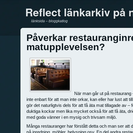
Reflect länkarkiv på 
länksida – bloggkatlog
Påverkar restaurangin
matupplevelsen?
När man går ut på restaurang 
inte enbart för att man inte orkar, kan eller har lust att 
gör det naturligtvis dels för att få äta mat tillagade av –
duktiga kockar men lika mycket också för att få äta, 
med goda vänner i en mysig och trivsam miljö.
Många restauranger har förstått detta och man ser att d
på inredning, möbler, belysning osv. En del andra rest