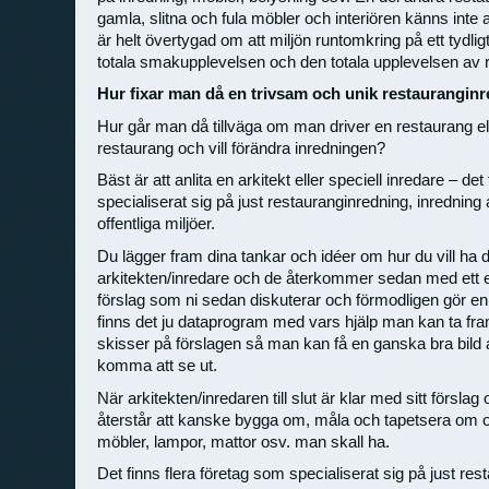
gamla, slitna och fula möbler och interiören känns inte a
är helt övertygad om att miljön runtomkring på ett tydlig
totala smakupplevelsen och den totala upplevelsen av
Hur fixar man då en trivsam och unik restaurangin
Hur går man då tillväga om man driver en restaurang ell
restaurang och vill förändra inredningen?
Bäst är att anlita en arkitekt eller speciell inredare – de
specialiserat sig på just restauranginredning, inredning
offentliga miljöer.
Du lägger fram dina tankar och idéer om hur du vill ha d
arkitekten/inredare och de återkommer sedan med ett e
förslag som ni sedan diskuterar och förmodligen gör en 
finns det ju dataprogram med vars hjälp man kan ta fr
skisser på förslagen så man kan få en ganska bra bild 
komma att se ut.
När arkitekten/inredaren till slut är klar med sitt försla
återstår att kanske bygga om, måla och tapetsera om och
möbler, lampor, mattor osv. man skall ha.
Det finns flera företag som specialiserat sig på just re